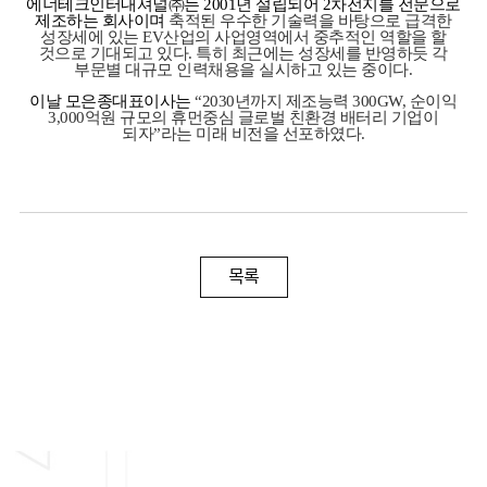
에너테크인터내셔널
㈜는
2001
년 설립되어
2
차전지를 전문으로
제조하는 회사이며
축적된 우수한 기술력을 바탕으로 급격한
성장세에 있는
EV
산업의 사업영역에서
중추적인 역할을 할
것으로 기대되고 있다
.
특히 최근에는 성장세를 반영하듯
각
부문별 대규모 인력채용을 실시하고 있는 중이다
.
이날
모은종대표이사는
“2030
년까지 제조능력
300GW,
순이익
3,000
억원 규모의 휴먼중심 글로벌 친환경
배터리 기업이
되자
”
라는 미래 비전을 선포하였다
.
목록