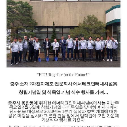
“ETI! Together for the Future!”
충주
소재
2
차전지제조 전문회사
에너테크인터내셔
널
㈜
창립기념일 및 식목일 기념 식수 행사를 가져
…
충주시
용탄동에
위치한
에너테크인터내셔널
㈜
에서는 지난주
목요일
4
월
6
일에
창립기념일과 식목일을 맞이하여 사내에서
전사원을
대상으로
2023
년도
1
분기
실적과 향후 계획에 대한
공유 미팅을 실시하고 본관 건물 앞에서 임직원이 모인
가운데
기념식수 행사를
가졌다
.