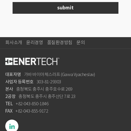
회사소개
윤리경영
품질환경방침
문의
대표자명
가바 바이아체스라프 (Gavva Vyacheslav)
사업자 등록번호
303-81-29303
본사
충청북도 충주시 충주호수로 269
2공장
충청북도 충주시 충주산단 7로 23
TEL
+82-043-850-1846
FAX
+82-043-855-9172